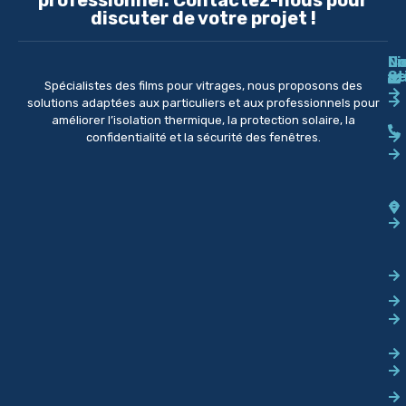
professionnel. Contactez-nous pour
discuter de votre projet !
Li
No
Co
ut
Se
Spécialistes des films pour vitrages, nous proposons des
solutions adaptées aux particuliers et aux professionnels pour
améliorer l’isolation thermique, la protection solaire, la
confidentialité et la sécurité des fenêtres.