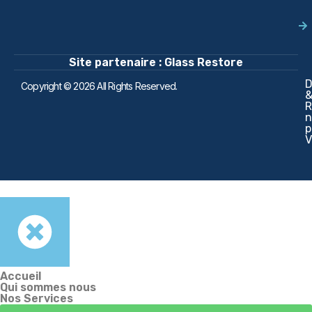
Site partenaire : Glass Restore
D
Copyright © 2026 All Rights Reserved.
R
n
p
V
Accueil
Qui sommes nous
Nos Services