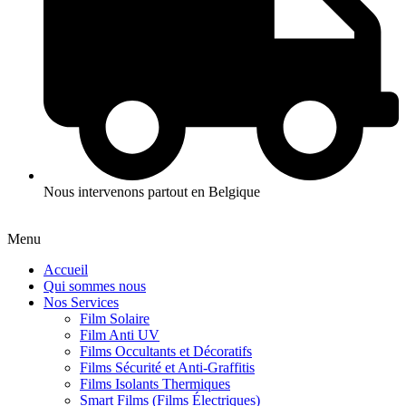
Nous intervenons partout en Belgique
Menu
Accueil
Qui sommes nous
Nos Services
Film Solaire
Film Anti UV
Films Occultants et Décoratifs
Films Sécurité et Anti-Graffitis
Films Isolants Thermiques
Smart Films (Films Électriques)