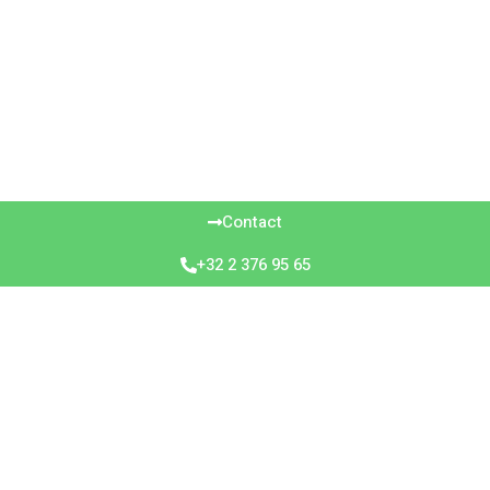
Contact
+32 2 376 95 65
vitre : Installati
sur-mesure
xpert pour poser film sur vitre ? Window Films assure la pose de 