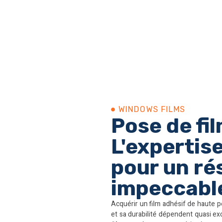
toutes dimensions. Finition parfaite, sans bulles ni plis.
WINDOWS FILMS​
Pose de fil
L'expertis
pour un ré
impeccabl
Acquérir un film adhésif de haute 
et sa durabilité dépendent quasi exc