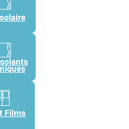
solaire
Isolants
miques
t Films