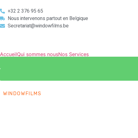
+32 2 376 95 65​
Nous intervenons partout en Belgique
Secretariat@windowfilms.be
Accueil
Qui sommes nous
Nos Services
WINDOWFILMS
Pose de film sur 
Besoin d'un e