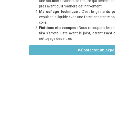
une solution savonneuse neutre qui permet de p
près avant qu’il n’adhère définitivement.
Marouflage technique :
C’est le geste du
p
expulser le liquide avec une force constante pou
colle.
Finitions et découpes :
Nous recoupons les ma
film s’arrête juste avant le joint, garantissant 
nettoyage des vitres.
Contacter un expe