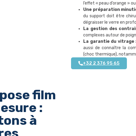
l’effet « peau d’orange » ou
Une préparation minuti
du support doit être chiru
dégraisser le verre en prof
La gestion des contrai
complexes autour de poigné
La garantie du vitrage 
aussi de connaître la com
(choc thermique), notammen
+32 2 376 95 65
pose film
esure :
tons à
res