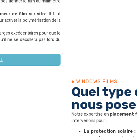
ositionner le film au millimètre
oseur de film sur vitre
. Il faut
r activer la polymérisation de la
rges excédentaires pour que le
qu’il ne se décollera pas lors du
rt
WINDOWS FILMS​
Quel type 
nous pose
Notre expertise en
placement f
intervenons pour :
La protection solaire :